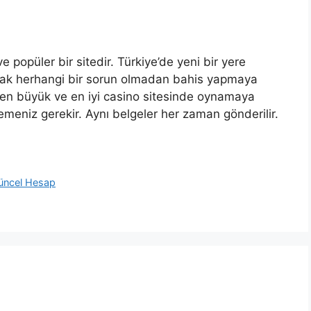
 popüler bir sitedir. Türkiye’de yeni bir yere
anarak herhangi bir sorun olmadan bahis yapmaya
e en büyük ve en iyi casino sitesinde oynamaya
temeniz gerekir. Aynı belgeler her zaman gönderilir.
Güncel Hesap