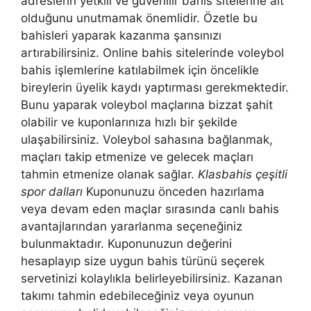
adreslerin yetkili ve güvenilir bahis sitelerine ait
olduğunu unutmamak önemlidir. Özetle bu
bahisleri yaparak kazanma şansınızı
artırabilirsiniz. Online bahis sitelerinde voleybol
bahis işlemlerine katılabilmek için öncelikle
bireylerin üyelik kaydı yaptırması gerekmektedir.
Bunu yaparak voleybol maçlarına bizzat şahit
olabilir ve kuponlarınıza hızlı bir şekilde
ulaşabilirsiniz. Voleybol sahasına bağlanmak,
maçları takip etmenize ve gelecek maçları
tahmin etmenize olanak sağlar.
Klasbahis çeşitli
spor dalları
Kuponunuzu önceden hazırlama
veya devam eden maçlar sırasında canlı bahis
avantajlarından yararlanma seçeneğiniz
bulunmaktadır. Kuponunuzun değerini
hesaplayıp size uygun bahis türünü seçerek
servetinizi kolaylıkla belirleyebilirsiniz. Kazanan
takımı tahmin edebileceğiniz veya oyunun