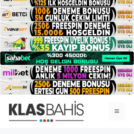
İçeriğe
atla
Menü