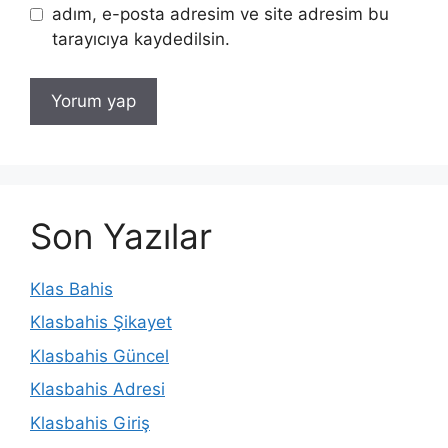
adım, e-posta adresim ve site adresim bu
tarayıcıya kaydedilsin.
Son Yazılar
Klas Bahis
Klasbahis Şikayet
Klasbahis Güncel
Klasbahis Adresi
Klasbahis Giriş