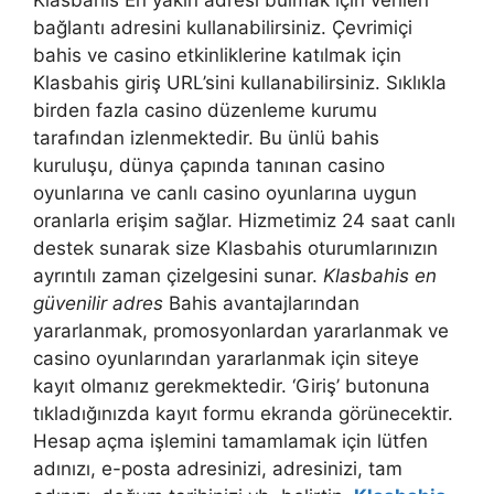
bağlantı adresini kullanabilirsiniz. Çevrimiçi
bahis ve casino etkinliklerine katılmak için
Klasbahis giriş URL’sini kullanabilirsiniz. Sıklıkla
birden fazla casino düzenleme kurumu
tarafından izlenmektedir. Bu ünlü bahis
kuruluşu, dünya çapında tanınan casino
oyunlarına ve canlı casino oyunlarına uygun
oranlarla erişim sağlar. Hizmetimiz 24 saat canlı
destek sunarak size Klasbahis oturumlarınızın
ayrıntılı zaman çizelgesini sunar.
Klasbahis en
güvenilir adres
Bahis avantajlarından
yararlanmak, promosyonlardan yararlanmak ve
casino oyunlarından yararlanmak için siteye
kayıt olmanız gerekmektedir. ‘Giriş’ butonuna
tıkladığınızda kayıt formu ekranda görünecektir.
Hesap açma işlemini tamamlamak için lütfen
adınızı, e-posta adresinizi, adresinizi, tam