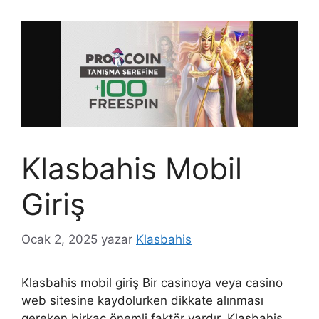
Klasbahis Mobil
Giriş
Ocak 2, 2025
yazar
Klasbahis
Klasbahis mobil giriş Bir casinoya veya casino
web sitesine kaydolurken dikkate alınması
gereken birkaç önemli faktör vardır. Klasbahis