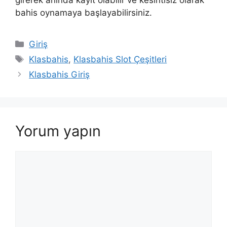
bahis oynamaya başlayabilirsiniz.
Kategoriler
Giriş
Etiketler
Klasbahis
,
Klasbahis Slot Çeşitleri
Klasbahis Giriş
Yorum yapın
Yorum