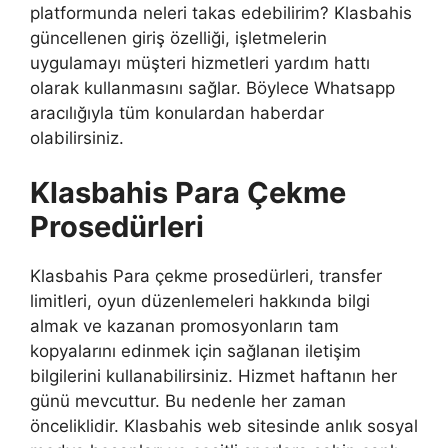
platformunda neleri takas edebilirim? Klasbahis
güncellenen giriş özelliği, işletmelerin
uygulamayı müşteri hizmetleri yardım hattı
olarak kullanmasını sağlar. Böylece Whatsapp
aracılığıyla tüm konulardan haberdar
olabilirsiniz.
Klasbahis Para Çekme
Prosedürleri
Klasbahis Para çekme prosedürleri, transfer
limitleri, oyun düzenlemeleri hakkında bilgi
almak ve kazanan promosyonların tam
kopyalarını edinmek için sağlanan iletişim
bilgilerini kullanabilirsiniz. Hizmet haftanın her
günü mevcuttur. Bu nedenle her zaman
önceliklidir. Klasbahis web sitesinde anlık sosyal