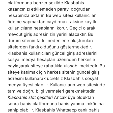
platformuna benzer şekilde Klasbahis
kazancınızı etkilemeden parayı doğrudan
hesabınıza aktarır. Bu web sitesi kullanıcıları
ödeme yapmaktan caydırmaz, aksine kayıtlı
kullanıcıların hesaplarını korur. Geçici olarak
mevcut giriş adresinizin yerini alacaktır. Bu
durum sitenin farklı nedenlerle oluşturulan
sitelerden farklı olduğunu göstermektedir.
Klasbahis kullanıcıları güncel giriş adreslerini
sosyal medya hesapları üzerinden herkesle
paylaşarak siteye rahatlıkla ulaşabilmektedir. Bu
siteye katılmak için herkes sitenin güncel giriş
adresini kullanarak ücretsiz Klasbahis sosyal
medya üyesi olabilir. Kullanıcıların web sitesinde
tam ve doğru bilgi vermeleri gerekmektedir.
Klasbahis slot çeşitleri
Ancak üye olduktan
sonra bahis platformuna bahis yapma imkânına
sahip olabilir. Klasbahis Whatsapp canlı bahis