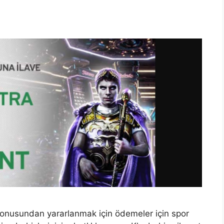
 bonusundan yararlanmak için ödemeler için spor