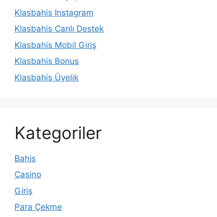
Klasbahis Instagram
Klasbahis Canlı Destek
Klasbahis Mobil Giriş
Klasbahis Bonus
Klasbahis Üyelik
Kategoriler
Bahis
Casino
Giriş
Para Çekme