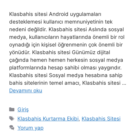
Klasbahis sitesi Android uygulamaları
desteklemesi kullanıcı memnuniyetinin tek
nedeni değildir. Klasbahis sitesi Aslında sosyal
medya, kullanıcıların hayatlarında önemli bir rol
oynadığı için kişisel öğrenmenin çok önemli bir
yönüdür. Klasbahis sitesi Günümüz dijital
çağında hemen hemen herkesin sosyal medya
platformlarında hesap sahibi olması yaygındır.
Klasbahis sitesi Sosyal medya hesabına sahip
bahis sitelerinin temel amacı, Klasbahis sitesi …
Devamını oku
Kategoriler
Giriş
Etiketler
Klasbahis Kurtarma Ekibi
,
Klasbahis Sitesi
Yorum yap